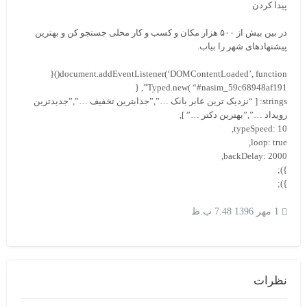
پیدا کردن
در بین بیش از ۵۰۰ هزار مکان و کسب و کار محلی جستجو کن و بهترین
پیشنهادهای شهر را بیاب.
document.addEventListener(‘DOMContentLoaded’, function(){
Typed.new( “#nasim_59c68948af191”, {
strings: [ “نزدیک ترین عابر بانک …”,”جذابترین تخفیف …”,”جدیدترین
رویداد …”,”بهترین دکتر …” ],
typeSpeed: 10,
loop: true,
backDelay: 2000,
});
});
1 مهر 1396 7:48 ب.ظ
نظرات