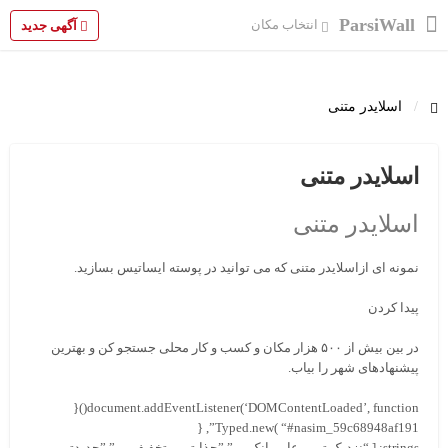
ParsiWall
انتخاب مکان
آگهی جدید
اسلایدر متنی
اسلایدر متنی
اسلایدر متنی
نمونه ای ازاسلایدر متنی که می توانید در پوسته ایساتیس بسازید.
پیدا کردن
در بین بیش از ۵۰۰ هزار مکان و کسب و کار محلی جستجو کن و بهترین
پیشنهادهای شهر را بیاب.
document.addEventListener(‘DOMContentLoaded’, function(){
Typed.new( “#nasim_59c68948af191”, {
strings: [ “نزدیک ترین عابر بانک …”,”جذابترین تخفیف …”,”جدیدترین