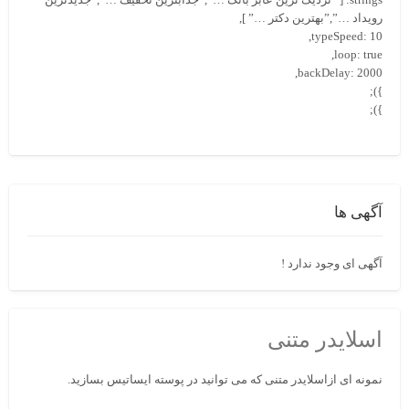
رویداد …”,”بهترین دکتر …” ],
typeSpeed: 10,
loop: true,
backDelay: 2000,
});
});
آگهی ها
آگهی ای وجود ندارد !
اسلایدر متنی
نمونه ای ازاسلایدر متنی که می توانید در پوسته ایساتیس بسازید.