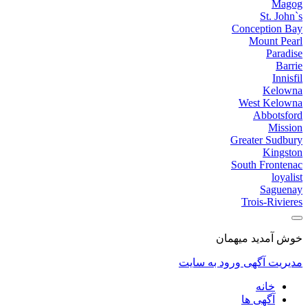
Magog
St. John`s
Conception Bay
Mount Pearl
Paradise
Barrie
Innisfil
Kelowna
West Kelowna
Abbotsford
Mission
Greater Sudbury
Kingston
South Frontenac
loyalist
Saguenay
Trois-Rivieres
خوش آمدید میهمان
مدیریت آگهی
ورود به سایت
خانه
آگهی ها