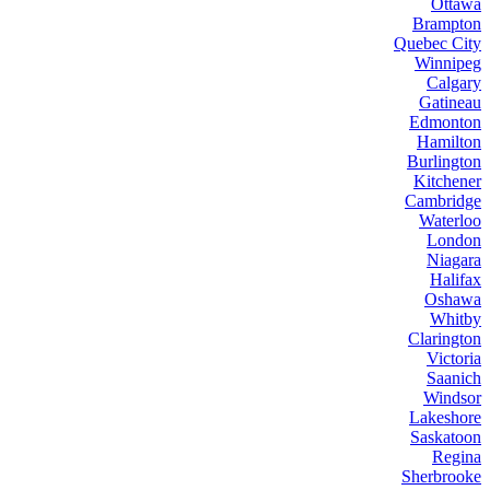
Ottawa
Brampton
Quebec City
Winnipeg
Calgary
Gatineau
Edmonton
Hamilton
Burlington
Kitchener
Cambridge
Waterloo
London
Niagara
Halifax
Oshawa
Whitby
Clarington
Victoria
Saanich
Windsor
Lakeshore
Saskatoon
Regina
Sherbrooke