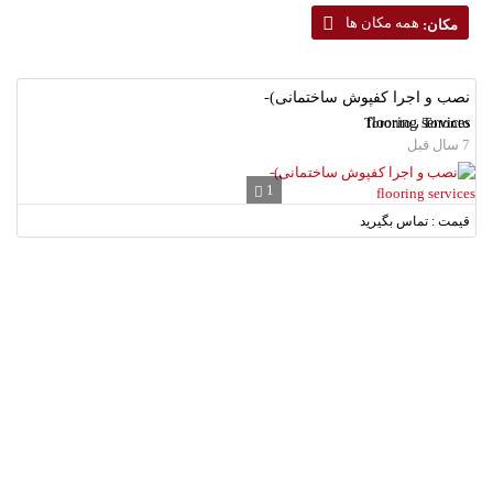
همه مکان ها
مکان:
نصب و اجرا کفپوش ساختمانی)-
Toronto ، Toronto
flooring services
7 سال قبل
1
قیمت : تماس بگیرید
لطفا شماره همراه خود را وارد نمایید.
دریافت کد تایید