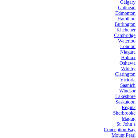
Calgary
Gatineau
Edmonton
Hamilton
Burlington
Kitchener
Cambridge
Waterloo
London
Niagara
Halifax
Oshawa
Whitby
Clarington
Victoria
Saanich
Windsor
Lakeshore
Saskatoon
Regina
Sherbrooke
Magog
St. John`s
Conception Bay
Mount Pearl