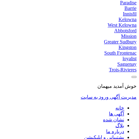
Paradise
Barrie
Innisfil
Kelowna
West Kelowna
Abbotsford
Mission
Greater Sudbury
Kingston
South Frontenac
loyalist
Saguenay
Trois-Rivieres
خوش آمدید میهمان
مدیریت آگهی
ورود به سایت
خانه
آگهی ها
نشان شده
بلاگ
درباره ما
پشتیبانی و اپلیکیشن