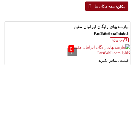
همه مکان ها
مکان:
نیازمندیهای رایگان ایرانیان مقیم
Toronto ، Toronto
کانادا-ParsiWall.com
آگهی ویژه
1
قیمت : تماس بگیرید
لطفا شماره همراه خود را وارد نمایید.
دریافت کد تایید