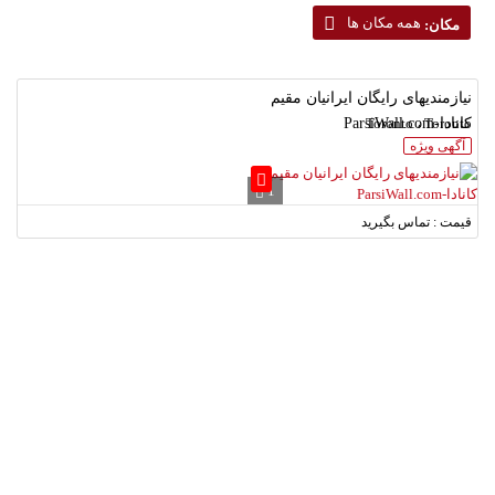
همه مکان ها
مکان:
نیازمندیهای رایگان ایرانیان مقیم
Toronto ، Toronto
کانادا-ParsiWall.com
آگهی ویژه
1
قیمت : تماس بگیرید
لطفا شماره همراه خود را وارد نمایید.
دریافت کد تایید