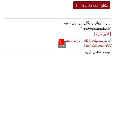
همه مکان ها
مکان:
نیازمندیهای رایگان ایرانیان مقیم
Toronto ، Toronto
کانادا-ParsiWall.com
آگهی ویژه
1
قیمت : تماس بگیرید
لطفا شماره همراه خود را وارد نمایید.
دریافت کد تایید