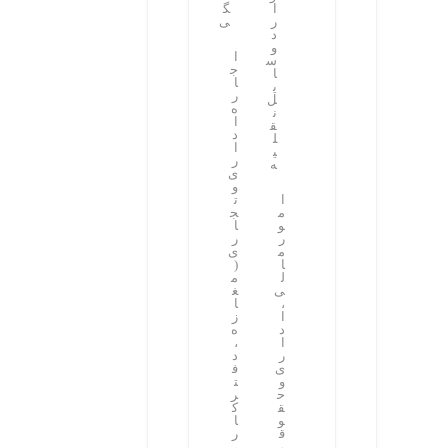
ا
گ
ر
ی
د
و
ا
س
ج
ا
ا
ی
ر
ل
ه
ن
ا
ق
د
ل
ا
ی
ر
ه
ی
و
ا
ت
م
ج
و
ا
ر
ر
م
ی
ا
(
ل
م
ی
غ
،
ا
ا
ز
د
ه
ا
،
ر
د
ی
ف
و
ت
ح
ر
ق
ک
و
ا
ق
ر
ی
،