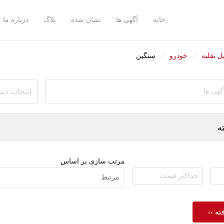
خانه
آگهی ها
نشان شده
بلاگ
درباره ما
سنگین
ل نقلیه
خودرو
انتخاب دس
ه
مرتب سازی بر اساس
ه ››
انادا-ParsiWall.com