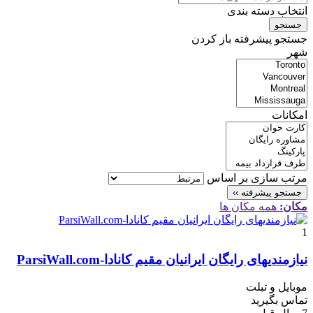
انتخاب دسته بندی
جستجو
جستجو پیشرفته
باز کردن
شهر
امکانات
مرتب سازی بر اساس
جستجو پیشرفته ››
مکان:
همه مکان ها
1
نیازمندیهای رایگان ایرانیان مقیم کانادا-ParsiWall.com
موبایل و تبلت
تماس بگیرید