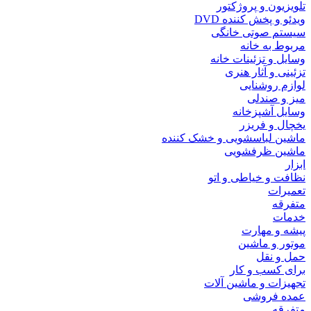
تلویزیون و پروژکتور
ویدئو و پخش کننده DVD
سیستم صوتی خانگی
مربوط به خانه
وسایل و تزئینات خانه
تزئینی و آثار هنری
لوازم روشنایی
میز و صندلی
وسایل آشپزخانه
یخچال و فریزر
ماشین لباسشویی و خشک کننده
ماشین ظرفشویی
ابزار
نظافت و خیاطی و اتو
تعمیرات
متفرقه
خدمات
پیشه و مهارت
موتور و ماشین
حمل و نقل
برای کسب و کار
تجهیزات و ماشین آلات
عمده فروشی
متفرقه