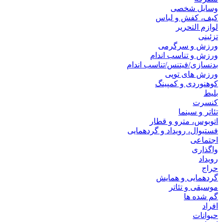
وسایل شخصی
کیف، کفش و لباس
لوازم التحریر
تزئینی
ورزش و سرگرمی
ورزش و تناسب اندام
بدنسازی/فیتنس/تناسب اندام
ورزش های توپی
کوهنوردی و کمپینگ
بلیط
کنسرت
تئاتر و سینما
اتوبوس، مترو و قطار
فستیوال، رویداد و گردهمایی
اجتماعی
واگذاری
رویداد
حراج
گردهمایی و همایش
موسیقی و تئاتر
گم شده ها
افراد
حیوانات