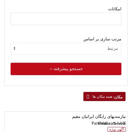
امکانات
مرتب سازی بر اساس
جستجو پیشرفته ››
همه مکان ها
مکان:
نیازمندیهای رایگان ایرانیان مقیم
Toronto ، Toronto
کانادا-ParsiWall.com
آگهی ویژه