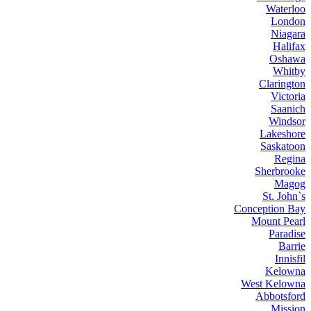
Waterloo
London
Niagara
Halifax
Oshawa
Whitby
Clarington
Victoria
Saanich
Windsor
Lakeshore
Saskatoon
Regina
Sherbrooke
Magog
St. John`s
Conception Bay
Mount Pearl
Paradise
Barrie
Innisfil
Kelowna
West Kelowna
Abbotsford
Mission