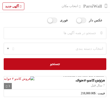
ParsiWall
انتخاب مکان
آگهی جدید
عکس دار
فوری
انتخاب دسته بندی
جستجو
Montreal ، Riviere-des-Prairies-
فروش کاندو ۲ خوابه
Pointe-aux-Trembles
7 سال قبل
3
قیمت : $218,000.00