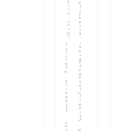
خ
ج
بگیرید.
ا
ا
ن
ر
ه
ه
،
خ
ز
و
م
د
ی
ر
ن
و
)
ت
آ
ع
پ
م
ا
ی
ر
ر
ت
گ
م
ا
ا
ه
ن
و
خ
د
خ
م
ا
ا
ن
ت
ه
ا
و
ت
و
و
ی
م
ل
ب
ا
ی
ل
ز
م
س
ی