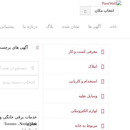
انتخاب مکان
خانه
آگهی ها
نشان شده
بلاگ
درباره ما
پشتیبانی
آگهی های برچسب 
معرفی کسب و کار
املاک
استخدام و کاریابی
انتخاب دسته بندی
وسایل نقلیه
لوازم الکترونیکی
خدمات برقی خانگی و
تجاری
Toronto ، North York
مربوط به خانه
7 سال قبل