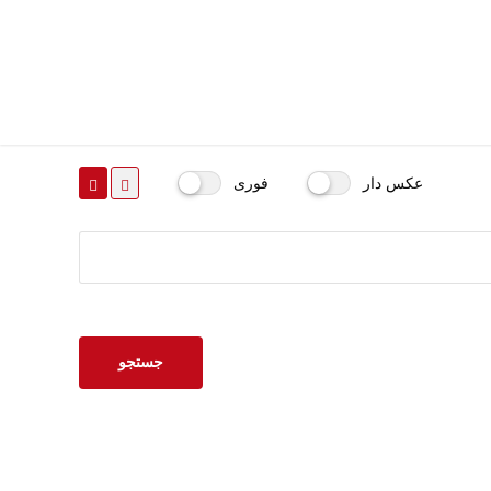
عکس دار
فوری
جستجو