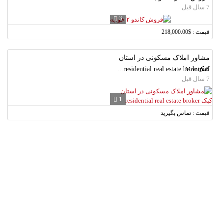
7 سال قبل
3
قیمت : $218,000.00
مشاور املاک مسکونی در استان
کبک residential real estate brok...
Montreal
7 سال قبل
1
قیمت : تماس بگیرید
لطفا شماره همراه خود را وارد نمایید.
دریافت کد تایید