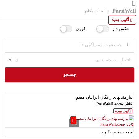
ParsiWall
انتخاب مکان
آگهی جدید
عکس دار
فوری
انتخاب دسته بندی
جستجو
نیازمندیهای رایگان ایرانیان مقیم
Toronto ، Toronto
کانادا-ParsiWall.com
آگهی ویژه
1
قیمت : تماس بگیرید