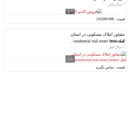
7 سال قبل
3
قیمت : $218,000.00
مشاور املاک مسکونی در استان
کبک residential real estate brok...
Montreal
7 سال قبل
1
قیمت : تماس بگیرید
لطفا شماره همراه خود را وارد نمایید.
دریافت کد تایید