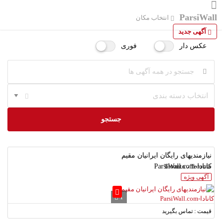
ParsiWall
انتخاب مکان
آگهی جدید
عکس دار
فوری
انتخاب دسته بندی
جستجو
نیازمندیهای رایگان ایرانیان مقیم
Toronto ، Toronto
کانادا-ParsiWall.com
آگهی ویژه
1
قیمت : تماس بگیرید