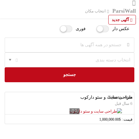
ParsiWall
انتخاب مکان
آگهی جدید
عکس دار
فوری
انتخاب دسته بندی
جستجو
Toronto ، Ajax
طراحی سایت و سئو دارکوب
6 سال قبل
1
قیمت : $1,000,000.00
لطفا شماره همراه خود را وارد نمایید.