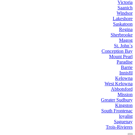
Victoria
Saanich
Windsor
Lakeshore
Saskatoon
Regina
Sherbrooke
Magog
St. John`s
Conception Bay
Mount Pearl
Paradise
Barrie
Innisfil
Kelowna
West Kelowna
Abbotsford
Mission
Greater Sudbury
Kingston
South Frontenac
loyalist
Saguenay
Trois-Rivieres