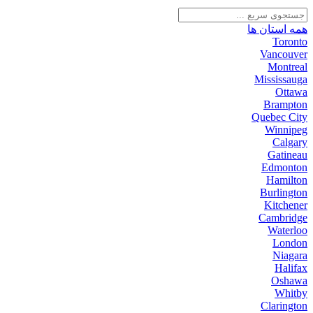
همه استان ها
Toronto
Vancouver
Montreal
Mississauga
Ottawa
Brampton
Quebec City
Winnipeg
Calgary
Gatineau
Edmonton
Hamilton
Burlington
Kitchener
Cambridge
Waterloo
London
Niagara
Halifax
Oshawa
Whitby
Clarington