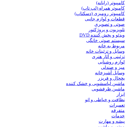
کامپیوتر (رایانه)
کامپوتر همراه (لپ تاپ)
کامپیوتر رومیزی (دسکتاپ)
قطعات و لوازم جانبی
صوتی و تصویری
تلویزیون و پروژکتور
ویدئو و پخش کننده DVD
سیستم صوتی خانگی
مربوط به خانه
وسایل و تزئینات خانه
تزئینی و آثار هنری
لوازم روشنایی
میز و صندلی
وسایل آشپزخانه
یخچال و فریزر
ماشین لباسشویی و خشک کننده
ماشین ظرفشویی
ابزار
نظافت و خیاطی و اتو
تعمیرات
متفرقه
خدمات
پیشه و مهارت
موتور و ماشین