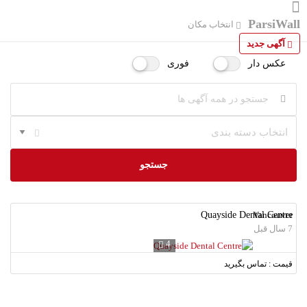
ParsiWall
انتخاب مکان
آگهی جدید
عکس دار
فوری
انتخاب دسته بندی
جستجو
Quayside Dental Centre
Vancouver
7 سال قبل
4
قیمت : تماس بگیرید
لطفا شماره همراه خود را وارد نمایید.