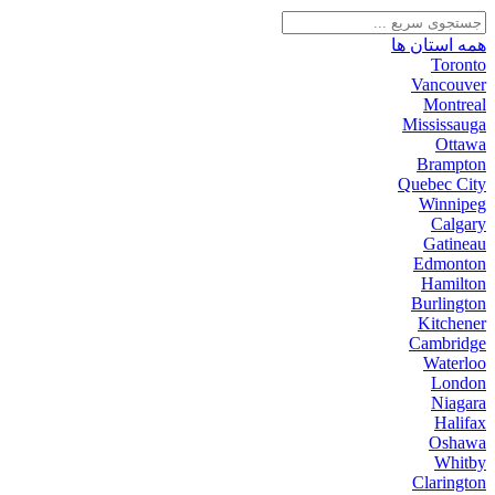
همه استان ها
Toronto
Vancouver
Montreal
Mississauga
Ottawa
Brampton
Quebec City
Winnipeg
Calgary
Gatineau
Edmonton
Hamilton
Burlington
Kitchener
Cambridge
Waterloo
London
Niagara
Halifax
Oshawa
Whitby
Clarington