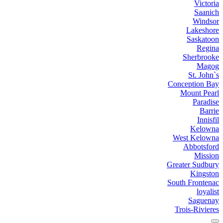
Victoria
Saanich
Windsor
Lakeshore
Saskatoon
Regina
Sherbrooke
Magog
St. John`s
Conception Bay
Mount Pearl
Paradise
Barrie
Innisfil
Kelowna
West Kelowna
Abbotsford
Mission
Greater Sudbury
Kingston
South Frontenac
loyalist
Saguenay
Trois-Rivieres