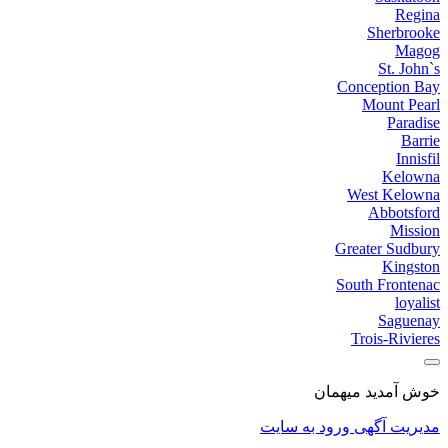
Regina
Sherbrooke
Magog
St. John`s
Conception Bay
Mount Pearl
Paradise
Barrie
Innisfil
Kelowna
West Kelowna
Abbotsford
Mission
Greater Sudbury
Kingston
South Frontenac
loyalist
Saguenay
Trois-Rivieres
خوش آمدید میهمان
مدیریت آگهی
ورود به سایت