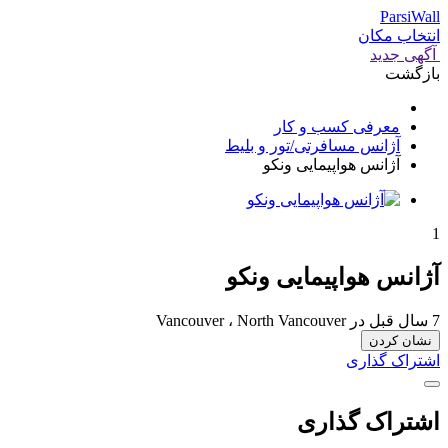
ParsiWall
انتخاب مکان
آگهی جدید
بازگشت
معرفی کسب و کار
آژانس مسافرتی/تور و بلیط
آژانس هواپیمایی ونکو
1
آژانس هواپیمایی ونکو
7 سال قبل
در Vancouver ، North Vancouver
نشان کردن
اشتراک گذاری
اشتراک گذاری