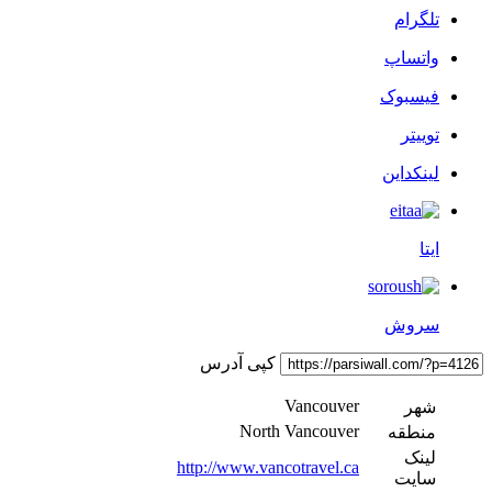
تلگرام
واتساپ
فیسبوک
توییتر
لینکداین
ایتا
سروش
کپی آدرس
Vancouver
شهر
North Vancouver
منطقه
لینک
http://www.vancotravel.ca
سایت