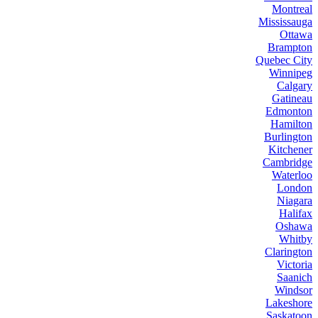
Montreal
Mississauga
Ottawa
Brampton
Quebec City
Winnipeg
Calgary
Gatineau
Edmonton
Hamilton
Burlington
Kitchener
Cambridge
Waterloo
London
Niagara
Halifax
Oshawa
Whitby
Clarington
Victoria
Saanich
Windsor
Lakeshore
Saskatoon