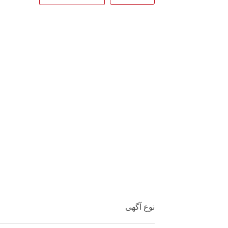
تلگرام
واتساپ
فیسبوک
توییت
سروش
کپی آدرس
نوع آگهی